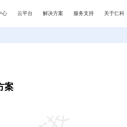
中心
云平台
解决方案
服务支持
关于仁科
配电室SF6泄露报警系统
光
体解决方案
虫情/孢子在线监测系统
温室大棚环境监控解决方案
消
管式土质监测系统解决方案
地
智能测控一体化闸门
隧道能见度监测解决方案
方案
线监测系统
农业气象站
雷电监测预警解决方案
公路交通气象环境监测方案
灌溉控制/数据采集系统
稻田水位计
器