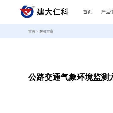
首页
产品
首页
>
解决方案
查看所有产品
行业解决方案
智慧农业
城市内涝积水监测预警系统
智慧农业整
边坡安全监测系统解决方案
智慧农业
室内空气质量监测解决方案
鼠害监测站
机房|变电站|动环辅控系统
疾控中心/医院冰箱温度监测
公路交通气象环境监测
水文|地质灾害监测
土壤质量在
库房温湿度监测解决方案
气象站
太阳能浮漂水质监测系统
LoRa无线
水质监测
温（湿）度监测
植物性状仪
气体浓度监测