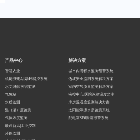
产品中心
解决方案
智慧农业
城市内涝积水监测预警系统
机房|变电站|动环辅控系统
边坡安全监测系统解决方案
水文|地质灾害监测
室内空气质量监测解决方案
气象站
疾控中心/医院冰箱温度监测
水质监测
库房温湿度监测解决方案
温（湿）度监测
太阳能浮漂水质监测系统
气体浓度监测
配电室SF6泄露报警系统
暖通新风|工业控制
环保监测