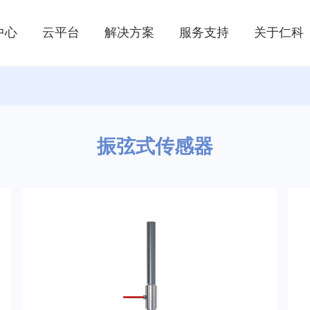
中心
云平台
解决方案
服务支持
关于仁科
配电室SF6泄露报警系统
光
体解决方案
虫情/孢子在线监测系统
振弦式传感器
温室大棚环境监控解决方案
消
管式土质监测系统解决方案
地
智能测控一体化闸门
隧道能见度监测解决方案
线监测系统
农业气象站
雷电监测预警解决方案
公路交通气象环境监测方案
灌溉控制/数据采集系统
稻田水位计
器