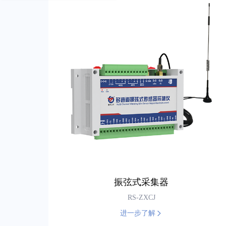
温(湿)度监测系统(WiFi组网)
路面状况传感器
雷电预警监测站
通讯转换模块
雨量气象站
管道式风速变送器
温湿度看板
多功能快速消解仪
激光雪深变送器
温(湿)度监测系统(LoRa组网)
数据采集系列
森林防火气象站
压差传感器
手持式水质速测记录仪
雨雪变送器
温(湿)度监测系统(NB组网)
远程控制器
校园气象站
空气质量变送器
水质自清洗支架
气象多要素百叶盒传感器
电缆沟温湿度在线监测系统
字符叠加器
车载气象站
室内复合型空气质量检测仪
超声波一体式气象变送器
其他工控模块
公路气象站
室内复合型空气质量检测仪(显示型)
C型一体式多要素气象变送器
超声波气象站
公厕专用空气质量检测仪
尘埃粒子计数器
电流采集器
TVOC变送器
振弦式采集器
RS-ZXCJ
进一步了解