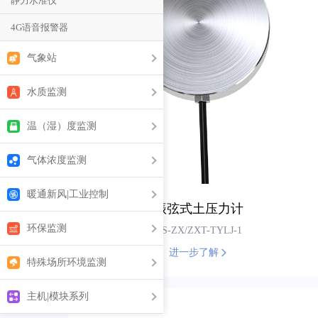
静力水准仪
4G语音报警器
气象站
气象类传感器
水质监测
机械式风速风向传感器
手持式气象站
水质传感器
温（湿）度监测
超声波型风速风向变送器
机械式手持气象站
太阳能浮漂式水质监测站
温(湿)度传感器
气体浓度监测
大气压力变送器
便携式气象站
立杆岸边式水质监测站
RS485型
USB温(湿)度记录仪
气体类传感器
雨量监测设备
暖通新风|工业控制
便携式气象站(机械式)
水质485智能控制器
振弦式土压力计
模拟量型
GSP冷链温(湿)度监测系统
光照辐射类传感器
综合管廊
光伏气象站
压力变送器
环保监测
窨井地下水立杆式监测站
RS-ZX/ZXT-TYLJ-1
以太网型
温(湿)度监测系统(RS485组网)
全天空成像仪
地下车库
小型自动气象站
温振一体变送器
进一步了解
水质取水监测平台
扬尘监测站
WIFI型
特殊场所环境监测
温(湿)度监测系统(以太网组网)
蒸发量变送器
负氧离子监测
超声波流量计
供排水管网水质监测系统
GPRS/4G/NBIoT
噪声监测站
温(湿)度监测系统(4G组网)
隧道环境检测仪
大气能见度测量仪
主机|模块系列
水雨情监测站
风管式温湿度变送器
LoRa无线
多功能水质测定仪
油烟检测仪