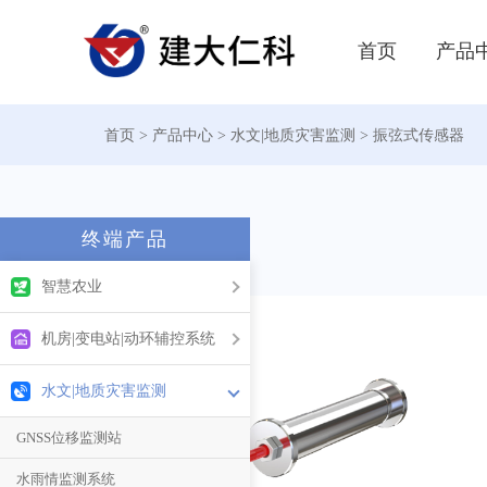
首页
产品
首页
>
产品中心
>
水文|地质灾害监测
>
振弦式传感器
查看所有产品
行业解决方案
智慧农业
城市内涝积水监测预警系统
智慧农业整
终端产品
边坡安全监测系统解决方案
智慧农业
室内空气质量监测解决方案
鼠害监测站
智慧农业
机房|变电站|动环辅控系统
疾控中心/医院冰箱温度监测
水文|地质灾害监测
智慧农业整体解决方案
土壤质量在
机房|变电站|动环辅控系统
库房温湿度监测解决方案
气象站
虫情/孢子在线监测系统
太阳能浮漂水质监测系统
环境监控终端传感器
水文|地质灾害监测
LoRa无线
水质监测
杀虫灯
温湿度变送器
红外空调控制器
GNSS位移监测站
温（湿）度监测
鼠害监测站
植物性状仪
水浸变送器
SF6泄露报警系统
水雨情监测系统
气体浓度监测