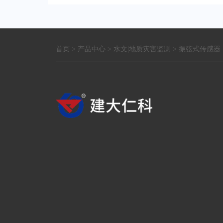
首页
>
产品中心
>
水文|地质灾害监测
>
振弦式传感器