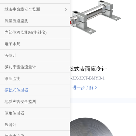
智能测控一体化闸门
烟雾传感器
SF6气体变送器
小型机房/配电室环境监控系统
城市生命线安全监测
暖通新风|工业控制
温室大棚环境监测/控制系统
非法入侵探测器
SF6泄露报警系统
动力环境监控系统
积水监测站
流量流速监测
环保监测
土壤质量在线监测系统
断电报警器
动力环境监控系统服务器
智能井盖传感器
内部位移监测站(测斜仪)
特殊场所环境监测
噪声变送器
农业气象站
安卓显示屏
污水管网监测
主机|模块系列
电子水尺
投入式液位计
苗情监测站
蓄电池组监测系统
液位计
臭氧变送器
LoRa无线灌溉控制/数据采集系统
UPS/精密空调监控系统
微功率雷达流量计
振弦式表面应变计
红外抄表仪
稻田水位计
动环视频监控系统
RS-ZX/ZXT-BMYB-1
渗压监测
智慧养殖环境监控终端
动环门禁管理系统
进一步了解
振弦式传感器
植物性状仪器
动环告警系统
地质灾害安全监测
倾角传感器
裂缝计